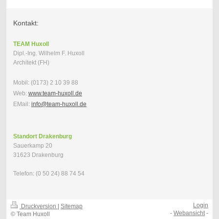
Kontakt:
TEAM Huxoll
Dipl.-Ing. Wilhelm F. Huxoll
Architekt (FH)
Mobil: (0173) 2 10 39 88
Web:
www.team-huxoll.de
EMail:
info@team-huxoll.de
Standort Drakenburg
Sauerkamp 20
31623 Drakenburg
Telefon: (0 50 24) 88 74 54
Login
Druckversion
|
Sitemap
-
Webansicht
-
© Team Huxoll