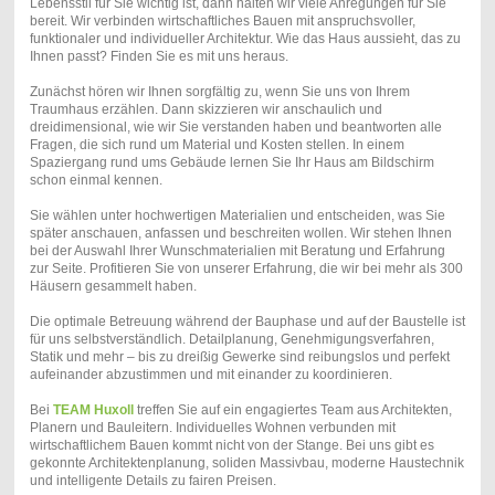
Lebensstil für Sie wichtig ist, dann halten wir viele Anregungen für Sie
bereit. Wir verbinden wirtschaftliches Bauen mit anspruchsvoller,
funktionaler und individueller Architektur. Wie das Haus aussieht, das zu
Ihnen passt? Finden Sie es mit uns heraus.
Zunächst hören wir Ihnen sorgfältig zu, wenn Sie uns von Ihrem
Traumhaus erzählen. Dann skizzieren wir anschaulich und
dreidimensional, wie wir Sie verstanden haben und beantworten alle
Fragen, die sich rund um Material und Kosten stellen. In einem
Spaziergang rund ums Gebäude lernen Sie Ihr Haus am Bildschirm
schon einmal kennen.
Sie wählen unter hochwertigen Materialien und entscheiden, was Sie
später anschauen, anfassen und beschreiten wollen. Wir stehen Ihnen
bei der Auswahl Ihrer Wunschmaterialien mit Beratung und Erfahrung
zur Seite. Profitieren Sie von unserer Erfahrung, die wir bei mehr als 300
Häusern gesammelt haben.
Die optimale Betreuung während der Bauphase und auf der Baustelle ist
für uns selbstverständlich. Detailplanung, Genehmigungsverfahren,
Statik und mehr – bis zu dreißig Gewerke sind reibungslos und perfekt
aufeinander abzustimmen und mit einander zu koordinieren.
Bei
TEAM Huxoll
treffen Sie auf ein engagiertes Team aus Architekten,
Planern und Bauleitern. Individuelles Wohnen verbunden mit
wirtschaftlichem Bauen kommt nicht von der Stange. Bei uns gibt es
gekonnte Architektenplanung, soliden Massivbau, moderne Haustechnik
und intelligente Details zu fairen Preisen.